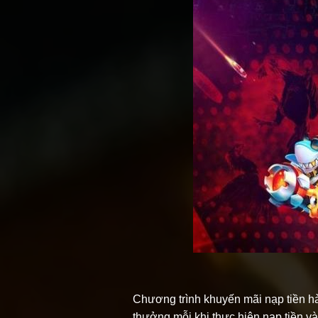
Chương trình khuyến mãi nạp tiền h
thưởng mỗi khi thực hiện nạp tiền và