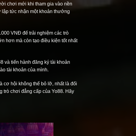
ười chơi mới khi tham gia vào nền
ay lập tức nhận một khoản thưởng
.000 VNĐ để trải nghiệm các trò
ớn hơn mà còn tạo điều kiện tốt nhất
8 và tiến hành đăng ký tài khoản
vào tài khoản của mình.
 cơ hội không thể bỏ lỡ, nhất là đối
g trò chơi đẳng cấp của Yo88. Hãy