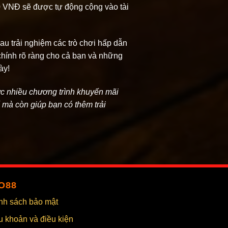
0 VNĐ sẽ được tự động cộng vào tài
u trải nghiệm các trò chơi hấp dẫn
 chính rõ ràng cho cả bạn và những
ày!
ức nhiều chương trình khuyến mãi
 mà còn giúp bạn có thêm trải
O88
nh sách bảo mật
u khoản và điều kiện