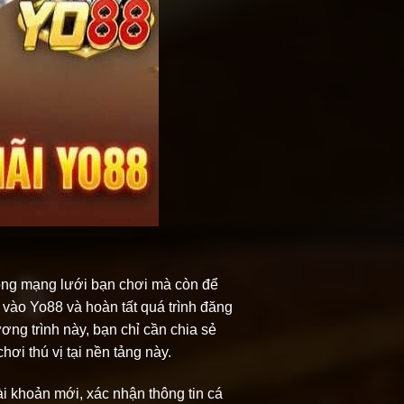
rộng mạng lưới bạn chơi mà còn để
 vào Yo88 và hoàn tất quá trình đăng
ng trình này, bạn chỉ cần chia sẻ
hơi thú vị tại nền tảng này.
ài khoản mới, xác nhận thông tin cá